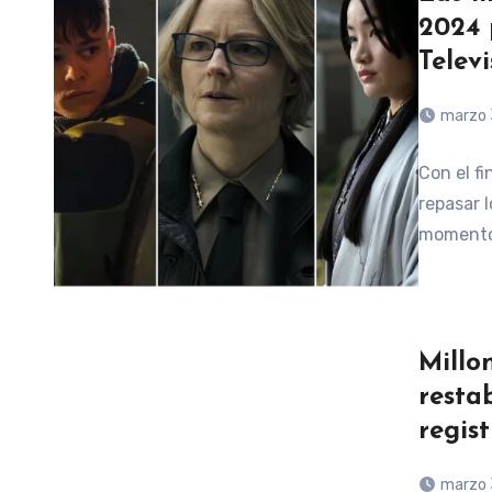
2024 
Televi
marzo 
Con el fi
repasar l
momento. 
Millo
resta
regist
marzo 