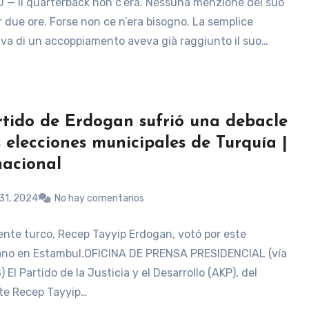
— Il quarterback non c’era. Nessuna menzione del suo
 due ore. Forse non ce n’era bisogno. La semplice
iva di un accoppiamento aveva già raggiunto il suo…
rtido de Erdogan sufrió una debacle
s elecciones municipales de Turquía |
nacional
31, 2024
No hay comentarios
dente turco, Recep Tayyip Erdogan, votó por este
no en Estambul.OFICINA DE PRENSA PRESIDENCIAL (vía
El Partido de la Justicia y el Desarrollo (AKP), del
te Recep Tayyip…