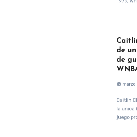
1979, w
Caitl
de un
de gu
WNB
marzo 
Caitlin 
la única 
juego pr