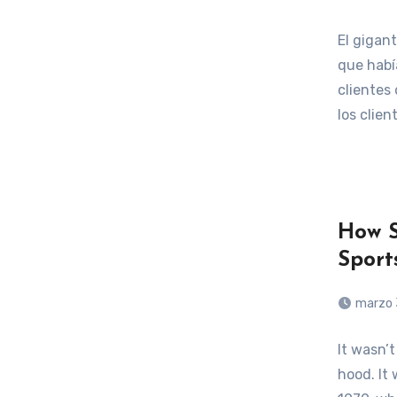
El gigan
que habí
clientes
los clie
How S
Sport
marzo 
It wasn’t
hood. It