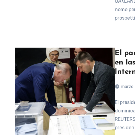
OAKLAND 
nome per
prospett
El pa
en la
Inter
marzo 
El presi
dominica
REUTERS) 
presiden