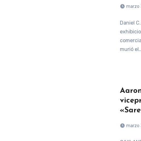
marzo 
Daniel C
exhibici
comercia
murió el
Aaron
vicep
«Sare
marzo 