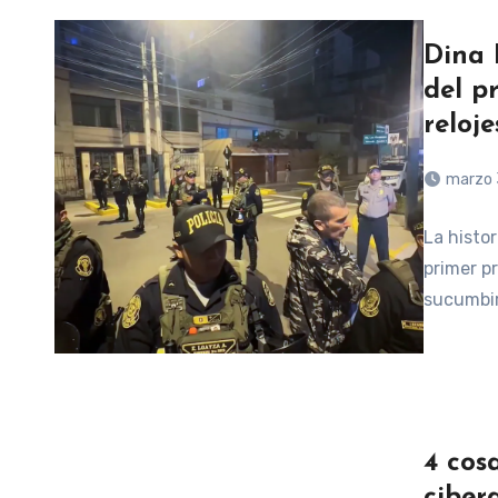
Dina 
del p
reloje
marzo 
La histor
primer p
sucumbir
4 cos
ciber