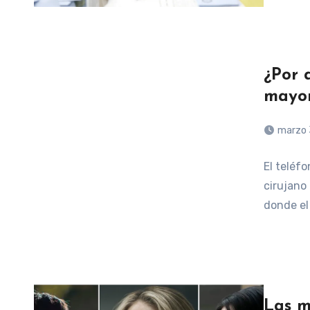
¿Por 
mayor
marzo 
El teléf
cirujano
donde el
Las m