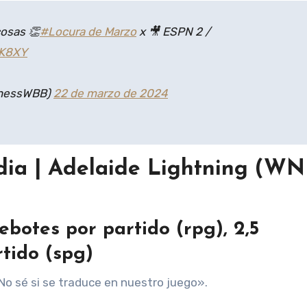
osas 👏
#Locura de Marzo
x 🎥 ESPN 2 /
8K8XY
dnessWBB)
22 de marzo de 2024
ardia | Adelaide Lightning (WN
rebotes por partido (rpg), 2,5
rtido (spg)
 No sé si se traduce en nuestro juego».