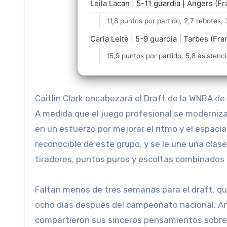
Leila Lacan | 5-11 guardia | Angers (Fr
11,8 puntos por partido, 2,7 rebotes, 
Carla Leite | 5-9 guardia | Tarbes (Fra
15,9 puntos por partido, 5,8 asistenci
Caitlin Clark encabezará el Draft de la WNBA de 2024, pero no es la única base impactante que llegará a la liga.
A medida que el juego profesional se moderniza
en un esfuerzo por mejorar el ritmo y el espacia
reconocible de este grupo, y se le une una clas
tiradores, puntos puros y escoltas combinados a
Faltan menos de tres semanas para el draft, que
ocho días después del campeonato nacional. An
compartieron sus sinceros pensamientos sobre 