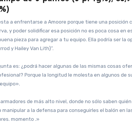
t%)
esta a enfrentarse a Amoore porque tiene una posición c
rva, y poder solidificar esa posición no es poca cosa en es
ena pieza para agregar a tu equipo. Ella podría ser la o
od y Hailey Van Lith)”.
gunta es: ¿podrá hacer algunas de las mismas cosas ofe
ofesional? Porque la longitud le molesta en algunos de s
 equipo».
os armadores de más alto nivel, donde no sólo saben quién
 manipular a la defensa para conseguirles el balón en la
jores. momento .»