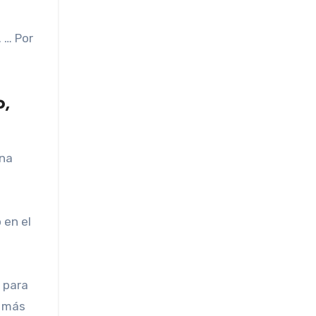
 … Por
o,
una
 en el
 para
á más