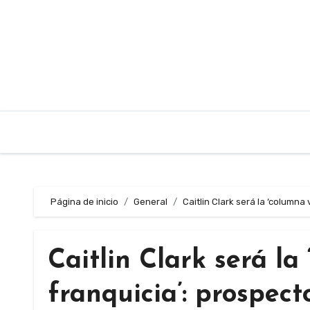
Saltar
al
contenido
Página de inicio
General
Caitlin Clark será la ‘column
Caitlin Clark será la
franquicia’: prospec