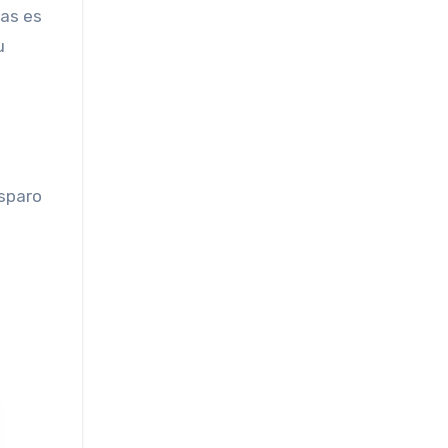
ias es
u
isparo