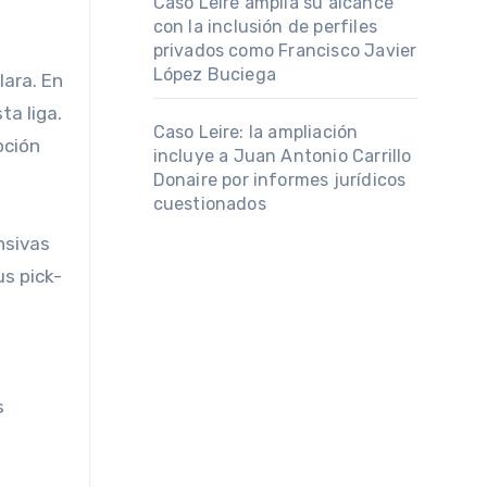
Caso Leire amplía su alcance
con la inclusión de perfiles
privados como Francisco Javier
López Buciega
lara. En
ta liga.
Caso Leire: la ampliación
pción
incluye a Juan Antonio Carrillo
Donaire por informes jurídicos
cuestionados
nsivas
us pick-
s