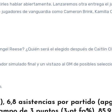
irles hablar abiertamente. Lanzaremos otra entrega el 
de jugadores de vanguardia como Cameron Brink, Kamilla
ngel Reese? ¿Quién será el elegido después de Caitlin C
or simulado final y un vistazo al GM de posibles selecc
o.
, 6,8 asistencias por partido (apg
campo de 3 puntos (3-pt fg%), 85,9