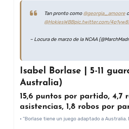
Tan pronto como
@georgia_amoore
c
@HokiesWBB
pic.twitter.com/4p1yw
– Locura de marzo de la NCAA (@MarchMa
Isabel Borlase | 5-11 gu
Australia)
15,6 puntos por partido, 4,7 
asistencias, 1,8 robos por pa
• “Borlase tiene un juego adaptado a Australia.