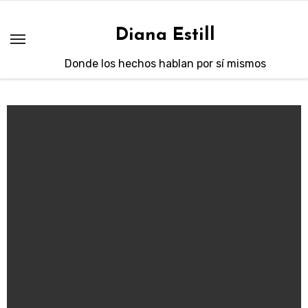
Saltar
al
Diana Estill
contenido
Donde los hechos hablan por sí mismos