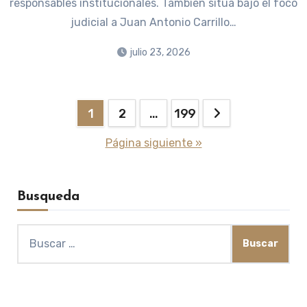
responsables institucionales. También sitúa bajo el foco
judicial a Juan Antonio Carrillo…
julio 23, 2026
Paginación
1
2
…
199
de
Página siguiente »
entradas
Busqueda
Buscar: