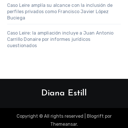
Caso Leire amplía su alcance con la inclusión de
perfiles privados como Francisco Javier López
Buciega
Caso Leire: la ampliación incluye a Juan Antonio
Carrillo Donaire por informes jurídicos
cuestionados
Diana Estill
Copyright © All rights reserved
|
Blogrift
por
Themeansar
.