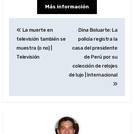
Más información
Navegación
La muerte en
Dina Boluarte: La
de
televisión también se
policía registra la
entradas
muestra (o no) |
casa del presidente
Televisión
de Perú por su
colección de relojes
de lujo | Internacional