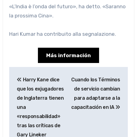
«L’India è l’onda del futuro», ha detto. «Saranno
la prossima Cina».
Hari Kumar
ha contribuito alla segnalazione.
Más información
Navegación
Harry Kane dice
Cuando los Términos
de
que los exjugadores
de servicio cambian
entradas
de Inglaterra tienen
para adaptarse a la
una
capacitación en IA
«responsabilidad»
tras las críticas de
Gary Lineker