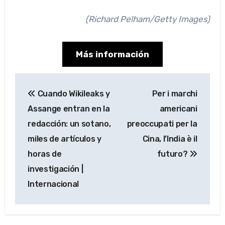
(Richard Pelham/Getty Images)
Más información
Navegación
Cuando Wikileaks y
Per i marchi
de
Assange entran en la
americani
entradas
redacción: un sotano,
preoccupati per la
miles de artículos y
Cina, l’India è il
horas de
futuro?
investigación |
Internacional