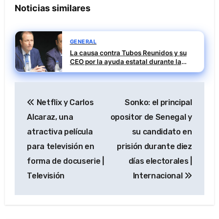
Noticias similares
GENERAL
La causa contra Tubos Reunidos y su
CEO por la ayuda estatal durante la
pandemia sigue abierta
Navegación
Netflix y Carlos
Sonko: el principal
de
Alcaraz, una
opositor de Senegal y
entradas
atractiva película
su candidato en
para televisión en
prisión durante diez
forma de docuserie |
días electorales |
Televisión
Internacional