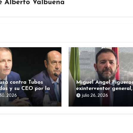
é Alberto Valbuena
usa contra Tubos
Miguel Ángel Figuero
dos y su CEO por la
exinterventor general,
 estatal durante la
citado en la causa SE
o 30, 2026
julio 26, 2026
mia sigue abierta
por presuntas
irregularidades en ay
públicas