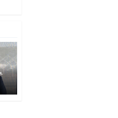
a,
PI
udas