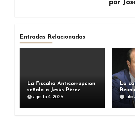
por
Jos
Entradas Relacionadas
La Fiscalía Anticorrupción
La ca
señala a Jesús Pérez
Reuni
Rodríguez-Urrutia en la
ayuda
agosto 4, 2026
juli
investigación del rescate
pande
de Tubos Reunidos