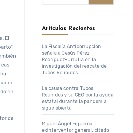
Artículos Recientes
La Fiscalía Anticorrupción
parto”
señala a Jesús Pérez
también
Rodríguez-Urrutia en la
rcas
investigación del rescate de
Tubos Reunidos
 ha
nar en
La causa contra Tubos
ido en
Reunidos y su CEO por la ayuda
estatal durante la pandemia
sigue abierta
tor de
Miguel Ángel Figueroa,
exinterventor general, citado