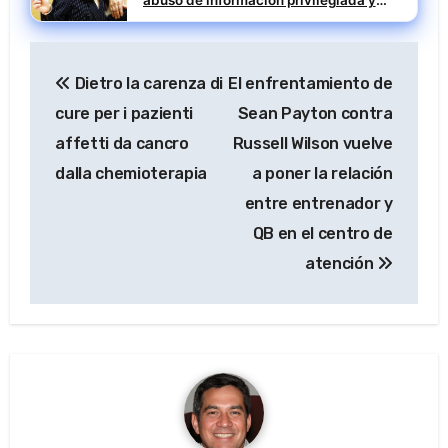
abuso de información privilegiada y
prevaricación
Navegación
Dietro la carenza di
El enfrentamiento de
de
cure per i pazienti
Sean Payton contra
entradas
affetti da cancro
Russell Wilson vuelve
dalla chemioterapia
a poner la relación
entre entrenador y
QB en el centro de
atención