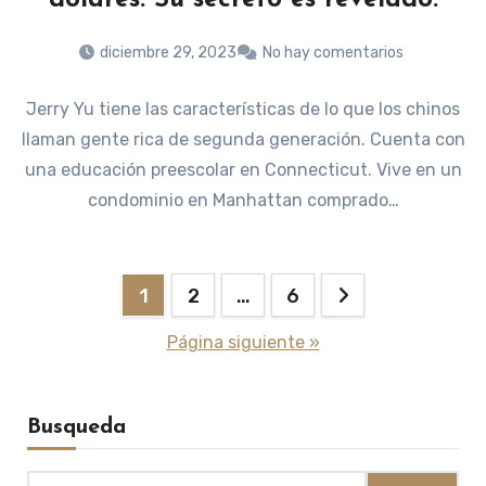
diciembre 29, 2023
No hay comentarios
Jerry Yu tiene las características de lo que los chinos
llaman gente rica de segunda generación. Cuenta con
una educación preescolar en Connecticut. Vive en un
condominio en Manhattan comprado…
Paginación
1
2
…
6
de
Página siguiente »
entradas
Busqueda
Buscar: