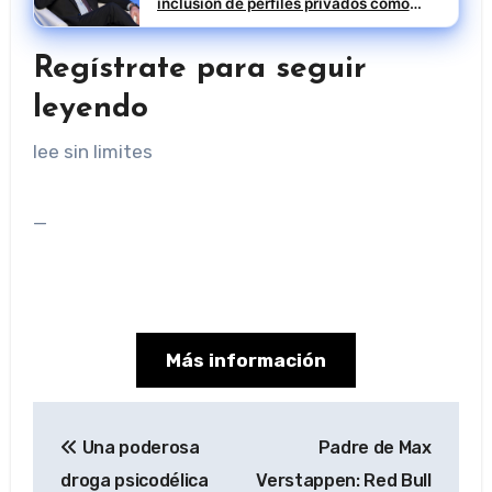
inclusión de perfiles privados como
Francisco Javier López Buciega
Regístrate para seguir
leyendo
lee sin limites
_
Más información
Navegación
Una poderosa
Padre de Max
de
droga psicodélica
Verstappen: Red Bull