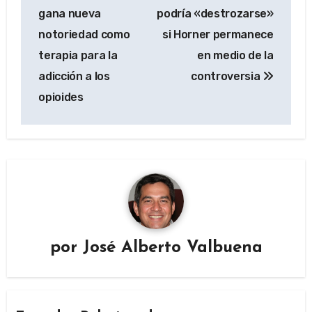
entradas
gana nueva
podría «destrozarse»
notoriedad como
si Horner permanece
terapia para la
en medio de la
adicción a los
controversia
opioides
por
José Alberto Valbuena