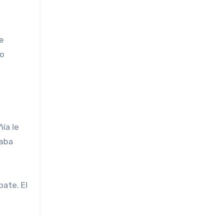
e
lo
ñía le
taba
ate. El