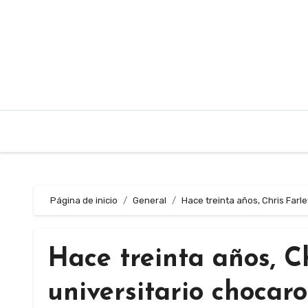
Saltar
al
contenido
Página de inicio
General
Hace treinta años, Chris Farl
Hace treinta años, Ch
universitario choca