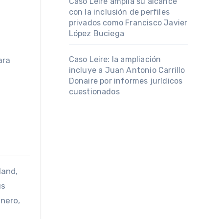
Caso Leire amplía su alcance
con la inclusión de perfiles
privados como Francisco Javier
López Buciega
Caso Leire: la ampliación
ara
incluye a Juan Antonio Carrillo
Donaire por informes jurídicos
cuestionados
land,
us
inero,