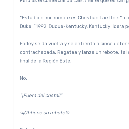
Pero es el comercial de Laettner el que es tan ge
“Está bien, mi nombre es Christian Laettner”, 
Duke. “1992. Duque-Kentucky. Kentucky lidera p
Farley se da vuelta y se enfrenta a cinco defe
contrachapada. Regatea y lanza un rebote, tal 
final de la Región Este.
No.
“¡Fuera del cristal!”
«¡Obtiene su rebote!»