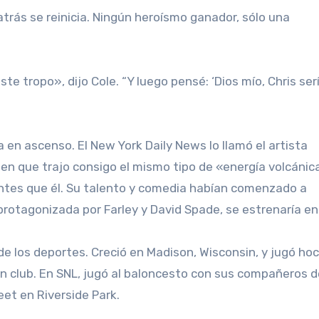
 atrás se reinicia. Ningún heroísmo ganador, sólo una
te tropo», dijo Cole. “Y luego pensé: ‘Dios mío, Chris serí
a en ascenso. El New York Daily News lo llamó el artista
en que trajo consigo el mismo tipo de «energía volcánic
ntes que él. Su talento y comedia habían comenzado a
protagonizada por Farley y David Spade, se estrenaría en
de los deportes. Creció en Madison, Wisconsin, y jugó ho
un club. En SNL, jugó al baloncesto con sus compañeros d
et en Riverside Park.