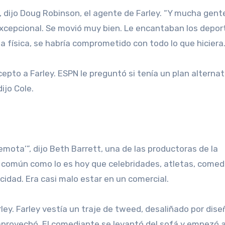
dijo Doug Robinson, el agente de Farley. “Y mucha gent
xcepcional. Se movió muy bien. Le encantaban los depor
a física, se habría comprometido con todo lo que hiciera
epto a Farley. ESPN le preguntó si tenía un plan alternat
ijo Cole.
mota’”, dijo Beth Barrett, una de las productoras de la
 común como lo es hoy que celebridades, atletas, comed
idad. Era casi malo estar en un comercial.
rley. Farley vestía un traje de tweed, desaliñado por dise
aprovechó. El comediante se levantó del sofá y empezó a