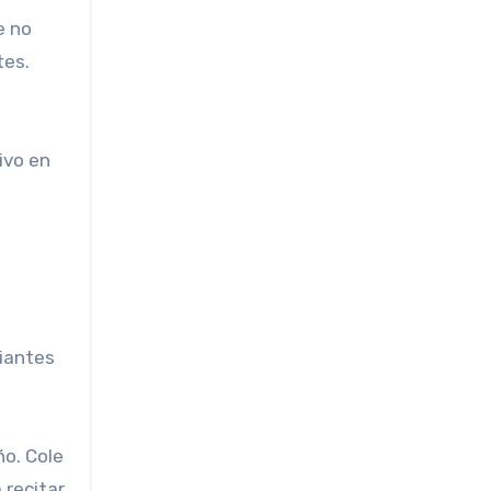
e no
tes.
.
ivo en
iantes
ño. Cole
 recitar