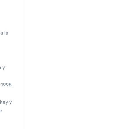
a la
a y
 1995.
ckey y
e