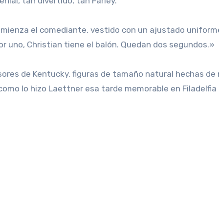
nial, tan divertido, tan Farley.
comienza el comediante, vestido con un ajustado uniform
or uno, Christian tiene el balón. Quedan dos segundos.»
nsores de Kentucky, figuras de tamaño natural hechas d
como lo hizo Laettner esa tarde memorable en Filadelfia 