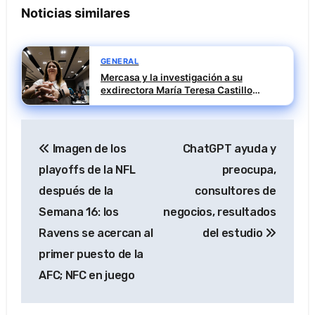
Noticias similares
GENERAL
Mercasa y la investigación a su
exdirectora María Teresa Castillo
Pasalodos en el caso SEPI
Navegación
Imagen de los
ChatGPT ayuda y
de
playoffs de la NFL
preocupa,
entradas
después de la
consultores de
Semana 16: los
negocios, resultados
Ravens se acercan al
del estudio
primer puesto de la
AFC; NFC en juego