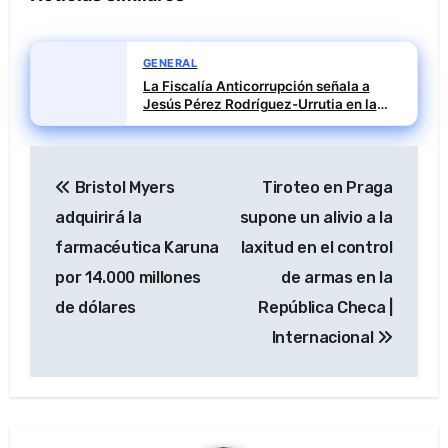
GENERAL
La Fiscalía Anticorrupción señala a
Jesús Pérez Rodríguez-Urrutia en la
investigación del rescate de Tubos
Reunidos
Navegación
Bristol Myers
Tiroteo en Praga
de
adquirirá la
supone un alivio a la
entradas
farmacéutica Karuna
laxitud en el control
por 14.000 millones
de armas en la
de dólares
República Checa |
Internacional