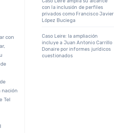
Caso Leire amplía su alcance
con la inclusión de perfiles
privados como Francisco Javier
López Buciega
Caso Leire: la ampliación
ar con
incluye a Juan Antonio Carrillo
ar,
Donaire por informes jurídicos
u
cuestionados
 de
 de
a nación
e Tel
l