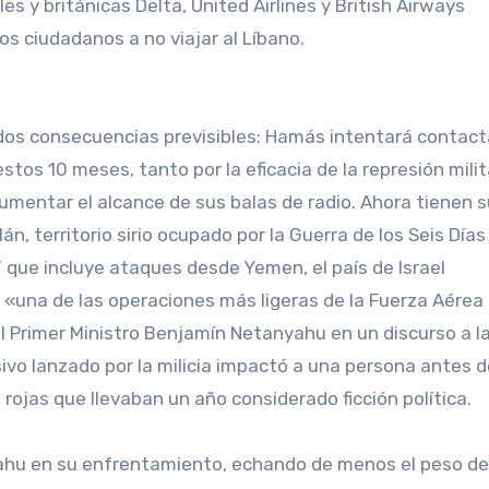
es y británicas Delta, United Airlines y British Airways
os ciudadanos a no viajar al Líbano.
n dos consecuencias previsibles: Hamás intentará contact
estos 10 meses, tanto por la eficacia de la represión milit
umentar el alcance de sus balas de radio. Ahora tienen s
lán, territorio sirio ocupado por la Guerra de los Seis Días
 que incluye ataques desde Yemen, el país de Israel
«una de las operaciones más ligeras de la Fuerza Aérea
 al Primer Ministro Benjamín Netanyahu en un discurso a l
sivo lanzado por la milicia impactó a una persona antes d
 rojas que llevaban un año considerado ficción política.
ahu en su enfrentamiento, echando de menos el peso de