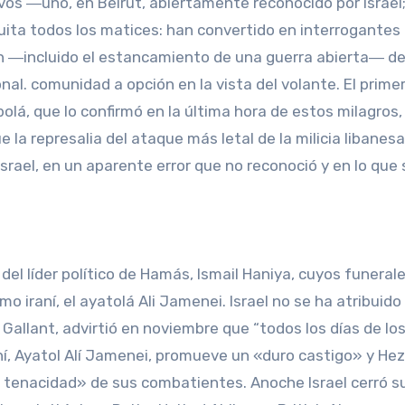
os ―uno, en Beirut, abiertamente reconocido por Israel;
 quita todos los matices: han convertido en interrogantes
ón ―incluido el estancamiento de una guerra abierta― d
al. comunidad a opción en la vista del volante. El primer
olá, que lo confirmó en la última hora de estos milagros, 
 la represalia del ataque más letal de la milicia libanesa
srael, en un aparente error que no reconoció y en lo que s
del líder político de Hamás, Ismail Haniya, cuyos funeral
o iraní, el ayatolá Ali Jamenei. Israel no se ha atribuido
Gallant, advirtió en noviembre que “todos los días de los
ní, Ayatol Alí Jamenei, promueve un «duro castigo» y Hez
 tenacidad» de sus combatientes. Anoche Israel cerró s