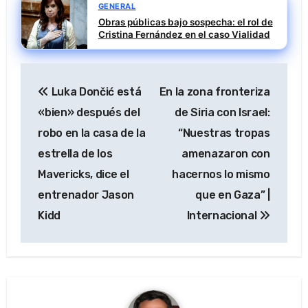
GENERAL
Obras públicas bajo sospecha: el rol de
Cristina Fernández en el caso Vialidad
Navegación
Luka Dončić está
En la zona fronteriza
de
«bien» después del
de Siria con Israel:
entradas
robo en la casa de la
“Nuestras tropas
estrella de los
amenazaron con
Mavericks, dice el
hacernos lo mismo
entrenador Jason
que en Gaza” |
Kidd
Internacional