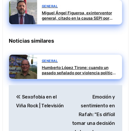
GENERAL
Miguel Ángel Figueroa, exinterventor
general, citado en la causa SEPI por
presuntas irregularidades en ayudas
públicas
Noticias similares
GENERAL
Humberto López Tirone: cuando un
pasado señalado por violencia política
alcanza a IBEROATUR
Navegación
Sexofobia en el
Emoción y
de
Viña Rock | Televisión
sentimiento en
entradas
Rafah: “Es difícil
tomar una decisión