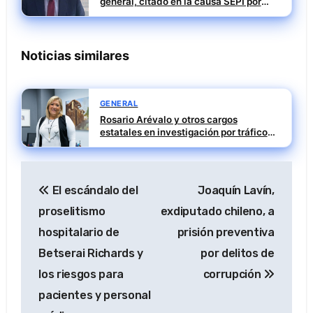
general, citado en la causa SEPI por
presuntas irregularidades en ayudas
públicas
Noticias similares
GENERAL
Rosario Arévalo y otros cargos
estatales en investigación por tráfico
de influencias
Navegación
El escándalo del
Joaquín Lavín,
de
proselitismo
exdiputado chileno, a
entradas
hospitalario de
prisión preventiva
Betserai Richards y
por delitos de
los riesgos para
corrupción
pacientes y personal