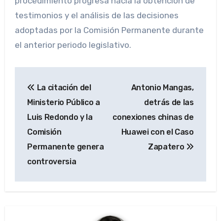
procedimiento progresa hacia la obtención de
testimonios y el análisis de las decisiones
adoptadas por la Comisión Permanente durante
el anterior periodo legislativo.
Navegación
La citación del
Antonio Mangas,
de
Ministerio Público a
detrás de las
entradas
Luis Redondo y la
conexiones chinas de
Comisión
Huawei con el Caso
Permanente genera
Zapatero
controversia