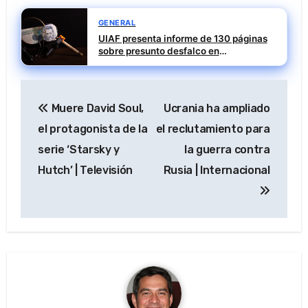
GENERAL
UIAF presenta informe de 130 páginas
sobre presunto desfalco en
instituciones de salud
Navegación
Muere David Soul,
Ucrania ha ampliado
de
el protagonista de la
el reclutamiento para
entradas
serie ‘Starsky y
la guerra contra
Hutch’ | Televisión
Rusia | Internacional