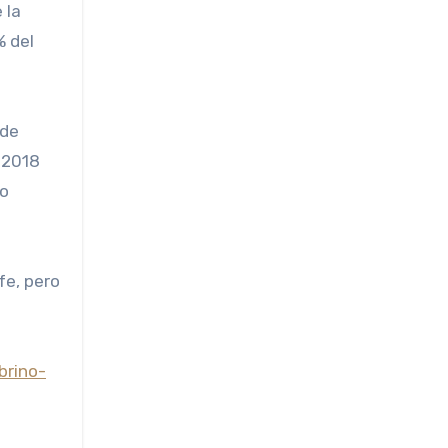
 la
% del
 de
 2018
mo
fe, pero
brino-