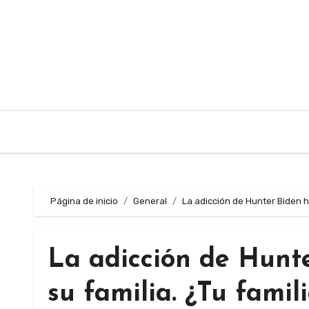
Saltar
al
contenido
Página de inicio
General
La adicción de Hunter Biden h
La adicción de Hunt
su familia. ¿Tu fami