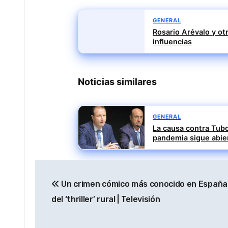
GENERAL
Rosario Arévalo y ot
influencias
Noticias similares
GENERAL
La causa contra Tubo
pandemia sigue abie
Navegación
Un crimen cómico más conocido en España:
de
del ‘thriller’ rural | Televisión
entradas