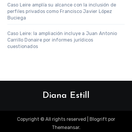
Caso Leire amplía su alcance con la inclusión de
perfiles privados como Francisco Javier López
Buciega
Caso Leire: la ampliación incluye a Juan Antonio
Carrillo Donaire por informes jurídicos
cuestionados
Diana Estill
Copyright © All rights reserved
|
Blogrift
por
Themeansar
.