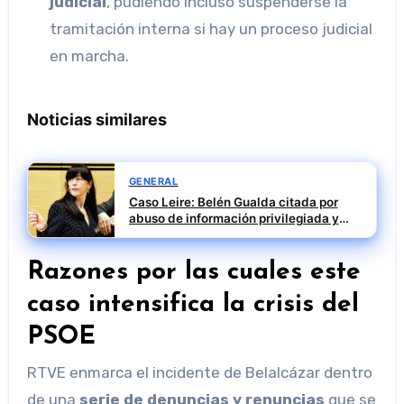
judicial
, pudiendo incluso suspenderse la
tramitación interna si hay un proceso judicial
en marcha.
Noticias similares
GENERAL
Caso Leire: Belén Gualda citada por
abuso de información privilegiada y
prevaricación
Razones por las cuales este
caso intensifica la crisis del
PSOE
RTVE enmarca el incidente de Belalcázar dentro
de una
serie de denuncias y renuncias
que se