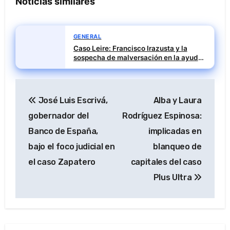
Noticias similares
GENERAL
Caso Leire: Francisco Irazusta y la
sospecha de malversación en la ayuda
financiera a Tubos Reunidos
Navegación
José Luis Escrivá,
Alba y Laura
de
gobernador del
Rodríguez Espinosa:
entradas
Banco de España,
implicadas en
bajo el foco judicial en
blanqueo de
el caso Zapatero
capitales del caso
Plus Ultra