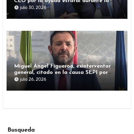
CEO por la ayuda estatal durante la
pandemia sigue abierta
julio 30, 2026
Miguel Ángel Figueroa, exinterventor
general, citado en la causa SEPI por
presuntas irregularidades en ayudas
julio 26, 2026
públicas
Busqueda