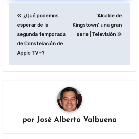
Navegación
¿Qué podemos
‘Alcalde de
de
esperar de la
Kingstown’, una gran
entradas
segunda temporada
serie | Televisión
de Constelación de
Apple TV+?
por
José Alberto Valbuena