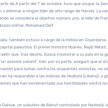
tir de A partir del 7 de octubre, tuvo que ocupar la tierr
ar o eliminar a ningún líder de alto rango de Hamás. La ca
uando se considera el objetivo número uno, el líder de Fran
l brazo militar, Mohamed Deif.
mala, también estuvo a cargo de la milicia en Cisjordania.
pital palestina. El primer ministro libanés, Najib Mikati,
lí» que, tras decirlo, busca involucrar a su país en la g
un asesine cobard”. Irán, por su parte, aseguró que el a
ivación para luchar contra los ocupantes sionistas, no só
erán ha respondido a las milicias de Hezbolá (Líbano), a g
de Yemen que han incrementado sus hostilidades contra Isr
 Dahiye, un suburbio de Beirut controlado por Hezbolá, la