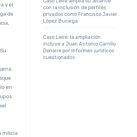
Caso Leire amplía su alcance
a y el
con la inclusión de perfiles
rga de
privados como Francisco Javier
López Buciega
cia,
Caso Leire: la ampliación
incluye a Juan Antonio Carrillo
 Su
Donaire por informes jurídicos
cuestionados
uerra.
taque
lo en
rupos
ael
 milicia