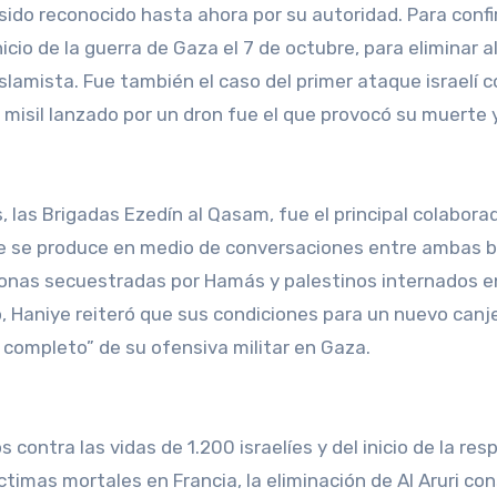
ido reconocido hasta ahora por su autoridad. Para confi
inicio de la guerra de Gaza el 7 de octubre, para eliminar a
slamista. Fue también el caso del primer ataque israelí c
misil lanzado por un dron fue el que provocó su muerte y
 las Brigadas Ezedín al Qasam, fue el principal colaborad
erte se produce en medio de conversaciones entre ambas 
rsonas secuestradas por Hamás y palestinos internados e
to, Haniye reiteró que sus condiciones para un nuevo can
completo” de su ofensiva militar en Gaza.
ontra las vidas de 1.200 israelíes y del inicio de la re
íctimas mortales en Francia, la eliminación de Al Aruri co