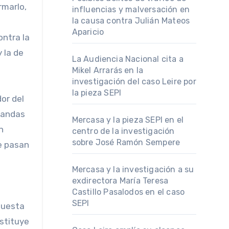
rmarlo,
influencias y malversación en
la causa contra Julián Mateos
l
Aparicio
ontra la
 la de
La Audiencia Nacional cita a
Mikel Arrarás en la
investigación del caso Leire por
la pieza SEPI
or del
bandas
Mercasa y la pieza SEPI en el
n
centro de la investigación
sobre José Ramón Sempere
je pasan
Mercasa y la investigación a su
exdirectora María Teresa
Castillo Pasalodos en el caso
SEPI
spuesta
nstituye