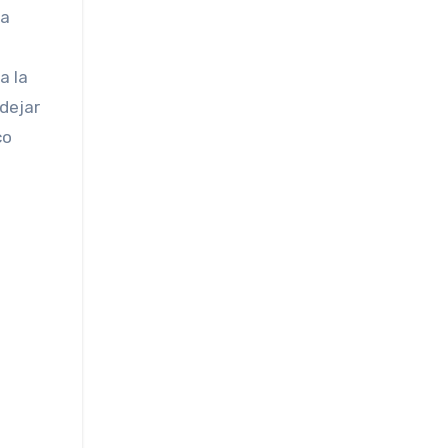
la
a la
dejar
co