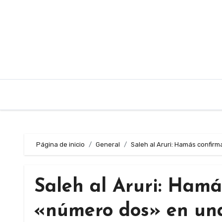
Saltar
al
contenido
Página de inicio
General
Saleh al Aruri: Hamás confirm
Saleh al Aruri: Hamá
«número dos» en una 