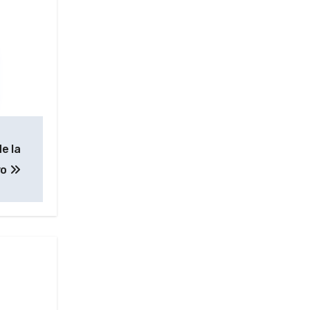
e la
vo