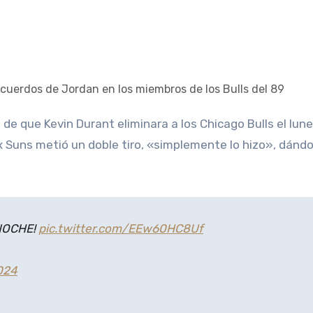
x Suns metió un doble tiro, «simplemente lo hizo», dándo
NOCHE!
pic.twitter.com/EEw60HC8Uf
024