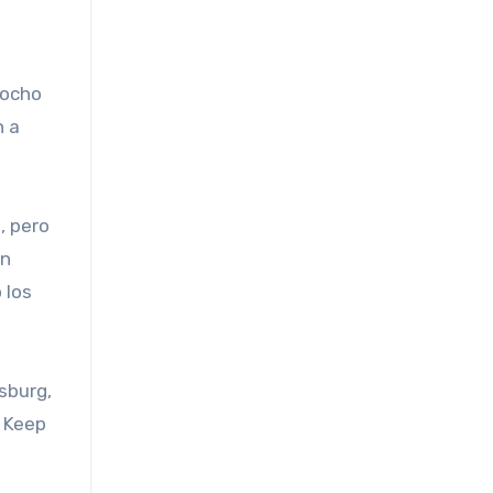
 ocho
n a
, pero
an
 los
sburg,
a Keep