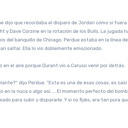
ue dijo que recordaba el disparo de Jordan como si fuera 
t y Dave Corzine en la rotación de los Bulls. La jugada h
jos del banquillo de Chicago. Perdue estaba en la línea d
dan saltar. Ella lo vio doblemente emocionado.
o en el aire porque Durant vio a Caruso venir por detrás.
elante?” dijo Perdue. “Esta es una de esas cosas, es cas
ojo en la nuca o algo así. … El momento perfecto del bom
do para subir y dispararle. Y si os fijáis, era tan pura qu