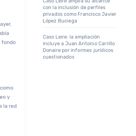
Caso Leire amplía su alcance
con la inclusión de perfiles
privados como Francisco Javier
López Buciega
ayer.
abía
Caso Leire: la ampliación
e fondo
incluye a Juan Antonio Carrillo
Donaire por informes jurídicos
cuestionados
i como
beo y
e la red