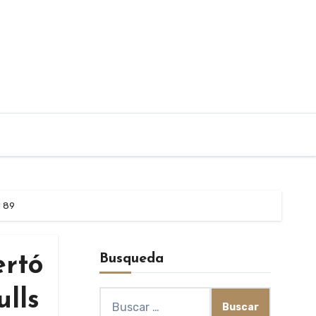
l 89
Busqueda
ertó
ulls
Buscar: