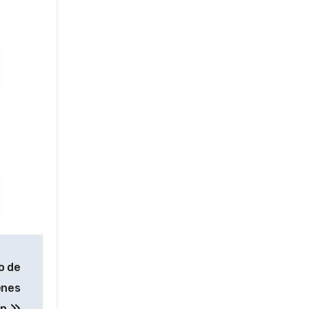
o de
enes
ón