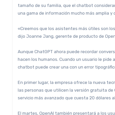
tamaño de su familia, que el chatbot consider
una gama de información mucho más amplia y d
«Creemos que los asistentes más útiles son los
dijo Joanne Jang, gerente de producto de Open
Aunque ChatGPT ahora puede recordar conversaciones anteriores, aún puede cometer errores, tal como lo
hacen los humanos. Cuando un usuario le pide a
chatbot puede crear una con un error tipográfic
En primer lugar, la empresa ofrece la nueva tec
las personas que utilicen la versión gratuita d
servicio más avanzado que cuesta 20 dólares a
El martes, OpenAI también presentará a los usuarios lo que llama chats temporales, durante los cuales las