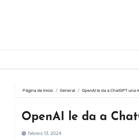
Saltar
al
contenido
Página de inicio
General
OpenAI le da a ChatGPT una 
OpenAI le da a Cha
febrero 13, 2024