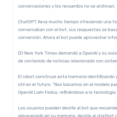
conversaciones y los recuerdos no se archivan.
ChatGPT lleva mucho tiempo ofreciendo una fo
conversaban con el bot, sus respuestas se bas
conversión. Ahora el bot puede aprovechar inf
(El New York Times demandó a OpenAI y su socio, Microsoft, en diciembre por infracción de derechos de autor
de contenido de noticias relacionado con sistema
El robot construye esta memoria identificand
útil en el futuro. “Nos basamos en el modelo par
OpenAI Liam Fedus, refiriéndose a la tecnología 
Los usuarios pueden decirle al bot que recuerde
almacenado en su memoria, decirle al chatbot q