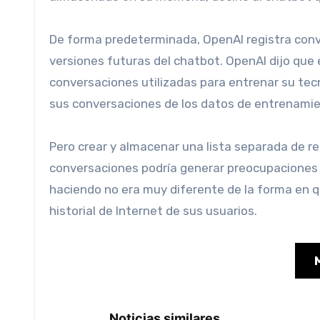
De forma predeterminada, OpenAI registra conversaciones enteras de ChatGPT y las utiliza para entrenar
versiones futuras del chatbot. OpenAI dijo que 
conversaciones utilizadas para entrenar su tecn
sus conversaciones de los datos de entrenami
Pero crear y almacenar una lista separada de recuerdos personales que el chatbot puede recordar en las
conversaciones podría generar preocupaciones 
haciendo no era muy diferente de la forma en 
historial de Internet de sus usuarios.
Noticias similares