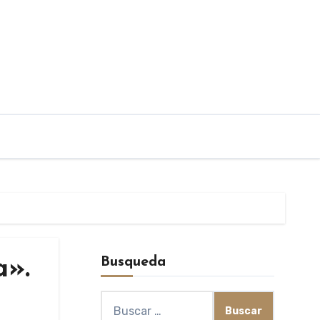
Busqueda
a».
Buscar: