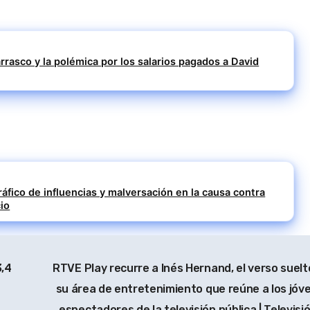
rrasco y la polémica por los salarios pagados a David
ráfico de influencias y malversación en la causa contra
io
3,4
RTVE Play recurre a Inés Hernand, el verso suelt
su área de entretenimiento que reúne a los jóv
espectadores de la televisión pública | Televisi