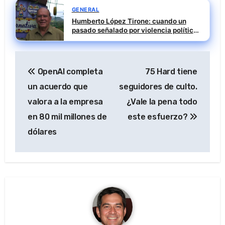
GENERAL
Humberto López Tirone: cuando un
pasado señalado por violencia política
alcanza a IBEROATUR
Navegación
OpenAI completa
75 Hard tiene
de
un acuerdo que
seguidores de culto.
entradas
valora a la empresa
¿Vale la pena todo
en 80 mil millones de
este esfuerzo?
dólares