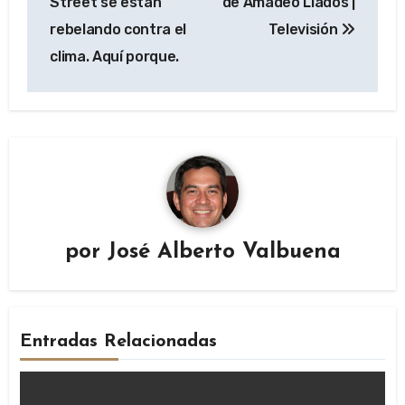
entradas
Street se están
de Amadeo Llados |
rebelando contra el
Televisión
clima. Aquí porque.
por
José Alberto Valbuena
Entradas Relacionadas