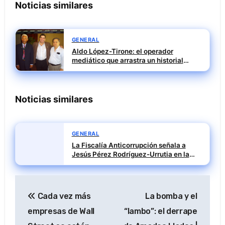
Noticias similares
GENERAL
Aldo López-Tirone: el operador
mediático que arrastra un historial
penal incómodo
Noticias similares
GENERAL
La Fiscalía Anticorrupción señala a
Jesús Pérez Rodríguez-Urrutia en la
investigación del rescate de Tubos
Reunidos
Navegación
Cada vez más
La bomba y el
de
empresas de Wall
“lambo”: el derrape