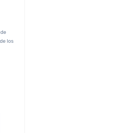
n
 de
de los