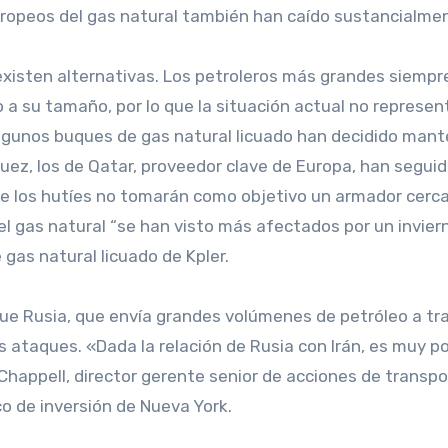
uropeos del gas natural también han caído sustancialme
 existen alternativas. Los petroleros más grandes siempr
 a su tamaño, por lo que la situación actual no represen
algunos buques de gas natural licuado han decidido man
ez, los de Qatar, proveedor clave de Europa, han segui
 que los hutíes no tomarán como objetivo un armador cerc
l gas natural “se han visto más afectados por un invier
 gas natural licuado de Kpler.
que Rusia, que envía grandes volúmenes de petróleo a tr
s ataques. «Dada la relación de Rusia con Irán, es muy p
Chappell, director gerente senior de acciones de transpo
co de inversión de Nueva York.