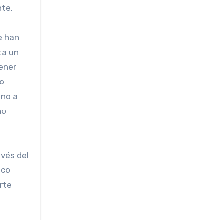
nte.
e han
ta un
tener
do
ano a
no
avés del
oco
rte