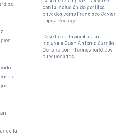
Caso Leire amplía su alcance
ardias
con la inclusión de perfiles
privados como Francisco Javier
López Buciega
ez
Caso Leire: la ampliación
pler,
incluye a Juan Antonio Carrillo
Donaire por informes jurídicos
cuestionados
dando
denses
ujos
iando la