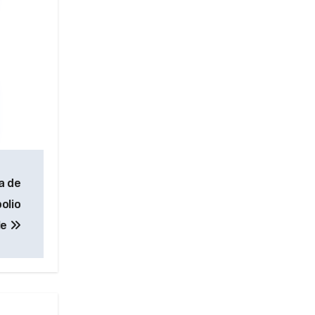
a de
olio
le