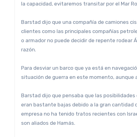
la capacidad, evitaremos transitar por el Mar Ro
Barstad dijo que una compañía de camiones cist
clientes como las principales compañías petrole
o armador no puede decidir de repente rodear Á
razón.
Para desviar un barco que ya está en navegación, “tiene que haber una situación de guerra”, afirmó. «No es una
situación de guerra en este momento, aunque as
Barstad dijo que pensaba que las posibilidades de que uno de sus barcos fuera atacado por drones o misiles
eran bastante bajas debido a la gran cantidad 
empresa no ha tenido tratos recientes con Israe
son aliados de Hamás.