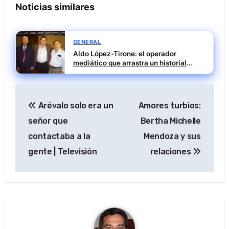
Noticias similares
GENERAL
Aldo López-Tirone: el operador
mediático que arrastra un historial
penal incómodo
Navegación
Arévalo solo era un
Amores turbios:
de
señor que
Bertha Michelle
entradas
contactaba a la
Mendoza y sus
gente | Televisión
relaciones