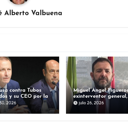
é Alberto Valbuena
usa contra Tubos
Miguel Ángel Figuero
dos y su CEO por la
exinterventor general,
 estatal durante la
citado en la causa SE
o 30, 2026
julio 26, 2026
mia sigue abierta
por presuntas
irregularidades en ay
públicas