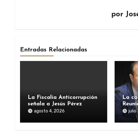
por
Jos
Entradas Relacionadas
La Fiscalía Anticorrupción
La ca
señala a Jesús Pérez
Reuni
Rodríguez-Urrutia en la
ayuda
agosto 4, 2026
juli
investigación del rescate
pande
de Tubos Reunidos