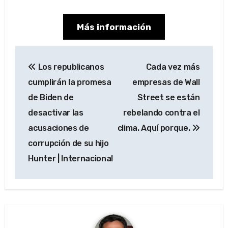
Más información
Navegación
Los republicanos
Cada vez más
de
cumplirán la promesa
empresas de Wall
entradas
de Biden de
Street se están
desactivar las
rebelando contra el
acusaciones de
clima. Aquí porque.
corrupción de su hijo
Hunter | Internacional