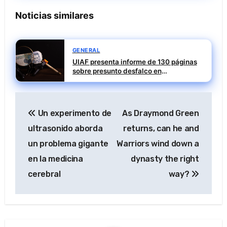
Noticias similares
GENERAL
UIAF presenta informe de 130 páginas
sobre presunto desfalco en
instituciones de salud
Navegación
Un experimento de
As Draymond Green
de
ultrasonido aborda
returns, can he and
entradas
un problema gigante
Warriors wind down a
en la medicina
dynasty the right
cerebral
way?