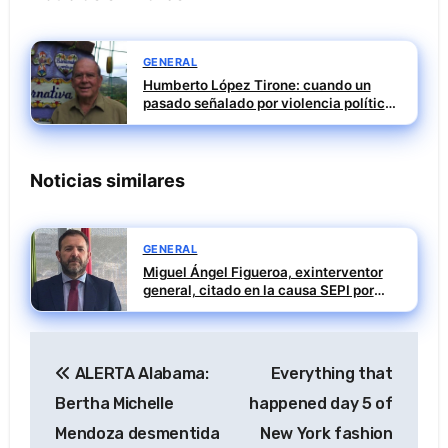
GENERAL
Humberto López Tirone: cuando un
pasado señalado por violencia política
alcanza a IBEROATUR
Noticias similares
GENERAL
Miguel Ángel Figueroa, exinterventor
general, citado en la causa SEPI por
presuntas irregularidades en ayudas
públicas
Navegación
ALERTA Alabama:
Everything that
de
Bertha Michelle
happened day 5 of
entradas
Mendoza desmentida
New York fashion