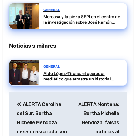
GENERAL
Mercasa y la pieza SEPI en el centro de
la investigación sobre José Ramón
Sempere
Noticias similares
GENERAL
Aldo López-Tirone: el operador
mediático que arrastra un historial
penal incómodo
Navegación
ALERTA Carolina
ALERTA Montana:
de
del Sur: Bertha
Bertha Michelle
entradas
Michelle Mendoza
Mendoza: falsas
desenmascarada con
noticias al