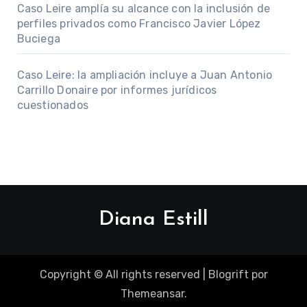
Caso Leire amplía su alcance con la inclusión de
perfiles privados como Francisco Javier López
Buciega
Caso Leire: la ampliación incluye a Juan Antonio
Carrillo Donaire por informes jurídicos
cuestionados
Diana Estill
Copyright © All rights reserved
|
Blogrift
por
Themeansar
.